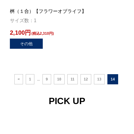
桝（１合）【フラワーオブライフ】
サイズ数：1
2,100円
(税込2,310円)
その他
<
1
...
9
10
11
12
13
14
PICK UP