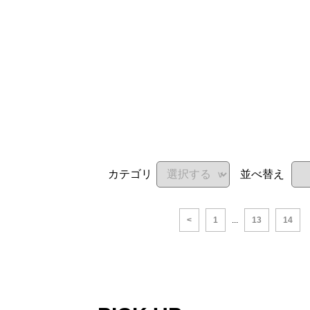
カテゴリ
並べ替え
<
1
...
13
14