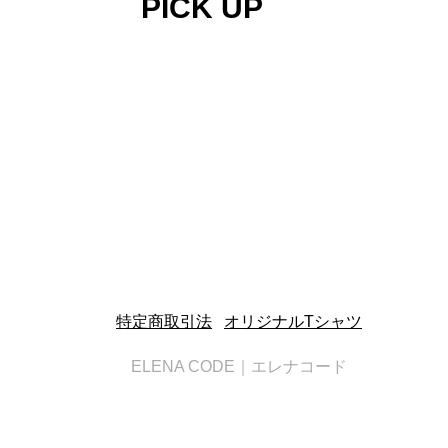
PICK UP
特定商取引法
|
オリジナルTシャツ
ELENA CODE｜エレナコード