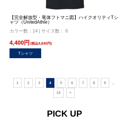
【完全解放型・竜体フトマニ図】ハイクオリティTシ
ャツ（UnitedAthle）
カラー数：14 | サイズ数： 6
4,400円
(税込4,840円)
Tシャツ
1
2
3
4
5
6
7
8
9
...
14
>
PICK UP