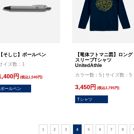
【そしじ】ボールペン
【竜体フトマニ図】ロング
スリーブTシャツ
サイズ数：1
UnitedAthle
カラー数：5 | サイズ数：5
1,400円
(税込1,540円)
3,450円
(税込3,795円)
ボールペン
Tシャツ
1
2
3
4
5
6
7
8