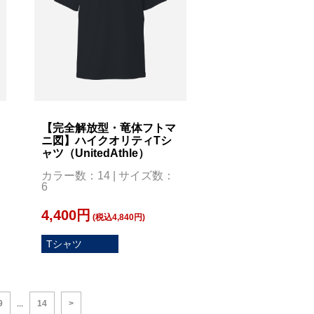
【完全解放型・竜体フトマ
ニ図】ハイクオリティTシ
ャツ（UnitedAthle）
カラー数：14 | サイズ数：
6
4,400円
(税込4,840円)
Tシャツ
9
...
14
>