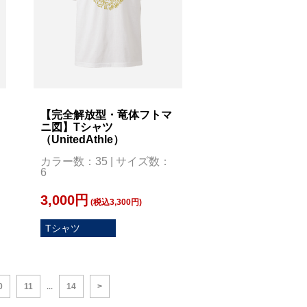
【完全解放型・竜体フトマ
ニ図】Tシャツ
（UnitedAthle）
カラー数：35 | サイズ数：
6
3,000円
(税込3,300円)
Tシャツ
0
11
...
14
>