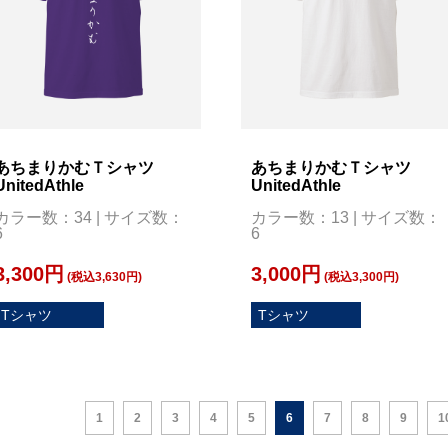
あちまりかむＴシャツ
あちまりかむＴシャツ
UnitedAthle
UnitedAthle
カラー数：34 | サイズ数：
カラー数：13 | サイズ数：
6
6
3,300円
3,000円
(税込3,630円)
(税込3,300円)
Tシャツ
Tシャツ
1
2
3
4
5
6
7
8
9
1