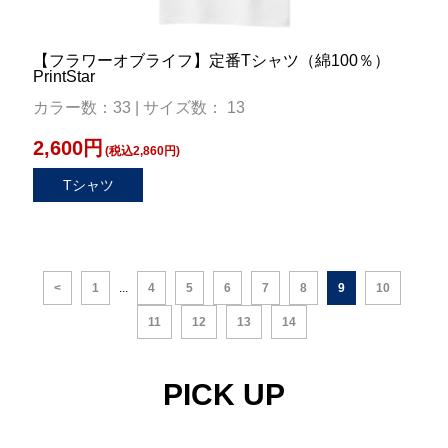
【フラワーオブライフ】定番Tシャツ（綿100％）
PrintStar
カラー数：33 | サイズ数： 13
2,600円
(税込2,860円)
Tシャツ
<
1
...
4
5
6
7
8
9
10
11
12
13
14
PICK UP